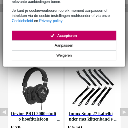
relevante aanbiedingen tonen.
Je kunt je cookievoorkeuren op elk moment aanpassen of
intrekken via de cookie-instellingen rechtsonder of via onze
Cookiebeleid
en
Privacy policy
.
Accepteren
Aanpassen
Accessoires (39)
Weigeren
Devine PRO 2000 studi
Innox Snap 27 kabelbi
D
o hoofdtelefoon
nder met klittenband s
mal zwart (10 stuks)
€ 29,-
€ 5,50
€