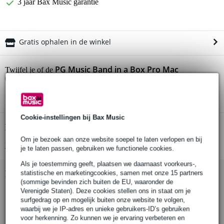
3 jaar Bax Music garantie
Gratis ophalen in de winkel
PG Music Band in a Box Pro Mac
Twijfel je of de
(download)
bij je past? Doe de check.
Start de check
Cookie-instellingen bij Bax Music
Productinformatie
Om je bezoek aan onze website soepel te laten verlopen en bij
Bekijk alle productspecificaties
je te laten passen, gebruiken we functionele cookies.
Als je toestemming geeft, plaatsen we daarnaast voorkeurs-,
Bekijk ook eens (1)
statistische en marketingcookies, samen met onze 15 partners
(sommige bevinden zich buiten de EU, waaronder de
Verenigde Staten). Deze cookies stellen ons in staat om je
surfgedrag op en mogelijk buiten onze website te volgen,
waarbij we je IP-adres en unieke gebruikers-ID’s gebruiken
voor herkenning. Zo kunnen we je ervaring verbeteren en