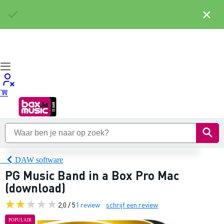
×
DAW software
PG Music Band in a Box Pro Mac
(download)
2,0 / 5
1 review
schrijf een review
POPULAIR