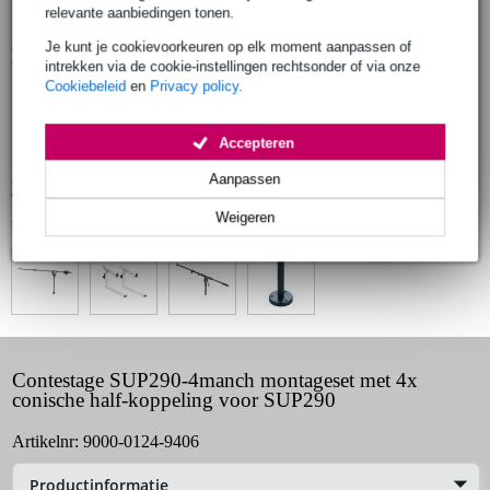
relevante aanbiedingen tonen.
Je kunt je cookievoorkeuren op elk moment aanpassen of
Productinformatie
intrekken via de cookie-instellingen rechtsonder of via onze
Cookiebeleid
en
Privacy policy
.
Conische half-koppelingen voor SUP290
kleur: zilver
Accepteren
gewicht: 78 gr
Aanpassen
Bekijk alle productspecificaties
Weigeren
Bekijk ook eens (4)
Contestage SUP290-4manch montageset met 4x
conische half-koppeling voor SUP290
Artikelnr:
9000-0124-9406
Productinformatie