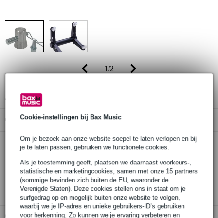
1
/
2
€ 63,-
(incl. 21% btw)
Cookie-instellingen bij Bax Music
Online voorraadstatus:
Tijdelijk niet leverbaar
Om je bezoek aan onze website soepel te laten verlopen en bij
je te laten passen, gebruiken we functionele cookies.
30 dagen 'niet goed geld terug' garantie
Als je toestemming geeft, plaatsen we daarnaast voorkeurs-,
statistische en marketingcookies, samen met onze 15 partners
3 jaar Bax Music garantie
(sommige bevinden zich buiten de EU, waaronder de
Verenigde Staten). Deze cookies stellen ons in staat om je
surfgedrag op en mogelijk buiten onze website te volgen,
waarbij we je IP-adres en unieke gebruikers-ID’s gebruiken
voor herkenning. Zo kunnen we je ervaring verbeteren en
Gratis ophalen in de winkel