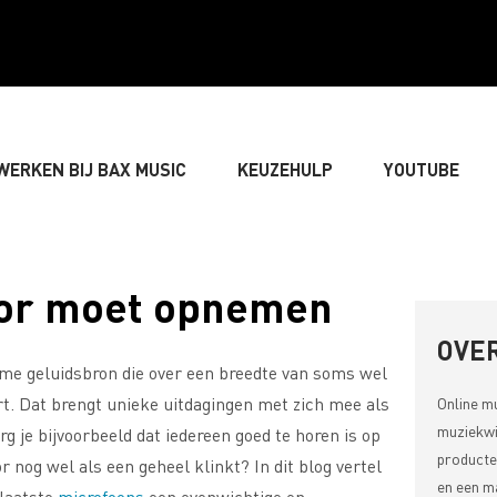
WERKEN BIJ BAX MUSIC
KEUZEHULP
YOUTUBE
» GITARIST
» BASSIST
» DRUMMER
» TOETS
oor moet opnemen
LIVE-GELUID
» VERLICHTING & DECORATIE
» SONGW
OVER
rme geluidsbron die over een breedte van soms wel
rt. Dat brengt unieke uitdagingen met zich mee als
Online m
» MUZIEKTHEORIE
muziekwi
 je bijvoorbeeld dat iedereen goed te horen is op
producte
nog wel als een geheel klinkt? In dit blog vertel
en een ma
plaatste
microfoons
een evenwichtige en