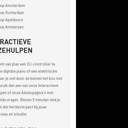
op Amsterdam
op Rotterdam
op Apeldoorn
op Antwerpen
ERACTIEVE
ZEHULPEN
bent van plan een DJ-controller te
n digitale piano of een elektrische
aar je ziet door de bomen het bos niet
bruik dan een van onze
Interactieve
pen of onze Adviespagina's met
elde vragen
. Binnen 5 minuten vind je
el dat het beste past bij jouw
veau en situatie.