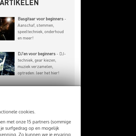
-ARTIKELEN
Basgitaar voor beginners
-
Aanschaf, stemmen,
speeltechniek, onderhoud
en meer!
DJ'en voor beginners
- DJ-
techniek, gear kiezen,
muziek verzamelen,
optreden: leer het hier!
Drummen voor beginners
-
Drums kiezen, stokken
kopen, speeltechniek: alles
wat je moet weten!
nctionele cookies.
amen met onze 15 partners (sommige
Gitaar voor beginners
-
 je surfgedrag op en mogelijk
Aanschaf, stemmen,
rkenning. Zo kunnen we je ervaring