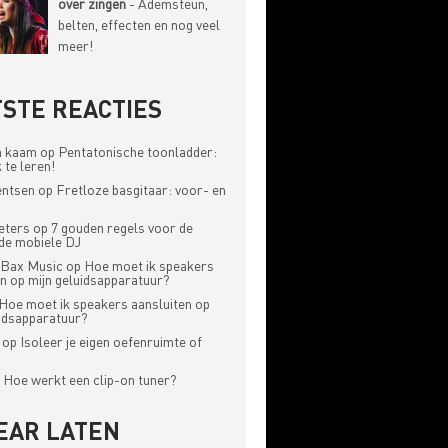
over zingen
- Ademsteun,
belten, effecten en nog veel
meer!
STE REACTIES
n kaam
op
Pentatonische toonladder:
 te leren!
entsen
op
Fretloze basgitaar: voor- en
eters
op
7 gouden regels voor de
de mobiele DJ
 Bax Music
op
Hoe moet ik speakers
en op mijn geluidsapparatuur?
Hoe moet ik speakers aansluiten op
uidsapparatuur?
op
Isoleer je eigen oefenruimte of
p
Hoe werkt een clip-on tuner?
EAR LATEN