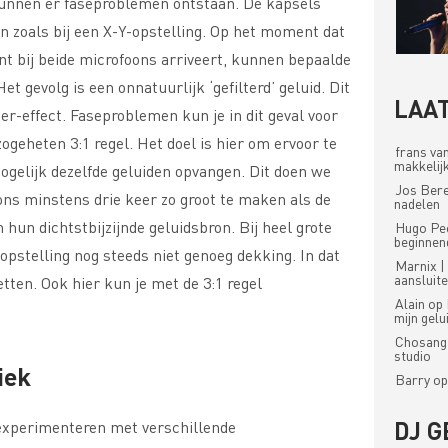
kunnen er faseproblemen ontstaan. De kapsels
n zoals bij een X-Y-opstelling. Op het moment dat
nt bij beide microfoons arriveert, kunnen bepaalde
et gevolg is een onnatuurlijk ‘gefilterd’ geluid. Dit
LAAT
ter-effect. Faseproblemen kun je in dit geval voor
geheten 3:1 regel. Het doel is hier om ervoor te
frans va
makkelijk
ogelijk dezelfde geluiden opvangen. Dit doen we
Jos Ber
ons minstens drie keer zo groot te maken als de
nadelen
 hun dichtstbijzijnde geluidsbron. Bij heel grote
Hugo Pe
beginnen
pstelling nog steeds niet genoeg dekking. In dat
Marnix |
aansluit
etten. Ook hier kun je met de 3:1 regel
Alain
op
mijn gel
Chosang
studio
iek
Barry
o
DJ G
 experimenteren met verschillende