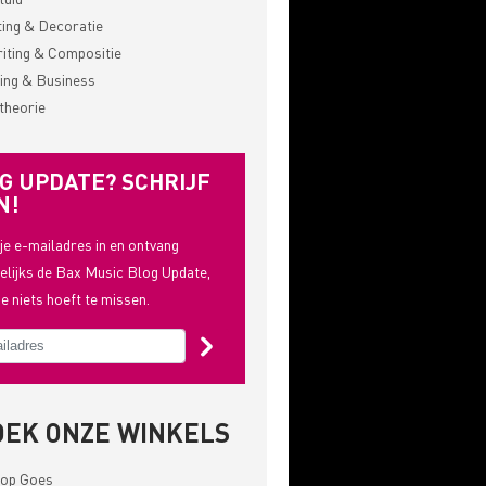
ting & Decoratie
ting & Compositie
ing & Business
theorie
G UPDATE? SCHRIJF
N!
 je e-mailadres in en ontvang
lijks de Bax Music Blog Update,
je niets hoeft te missen.
OEK ONZE WINKELS
op Goes