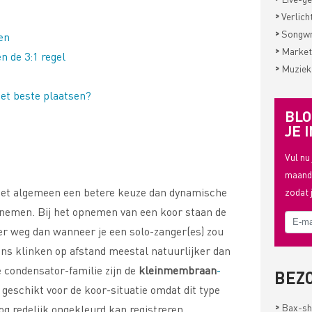
>
Verlich
>
Songwri
en
>
Market
n de 3:1 regel
>
Muziek
et beste plaatsen?
BLO
JE I
Vul nu
maande
 het algemeen een betere keuze dan dynamische
zodat 
pnemen. Bij het opnemen van een koor staan de
r weg dan wanneer je een solo-zanger(es) zou
s klinken op afstand meestal natuurlijker dan
 condensator-familie zijn de
kleinmembraan
-
BEZ
geschikt voor de koor-situatie omdat dit type
>
Bax-sh
og redelijk ongekleurd kan registreren.