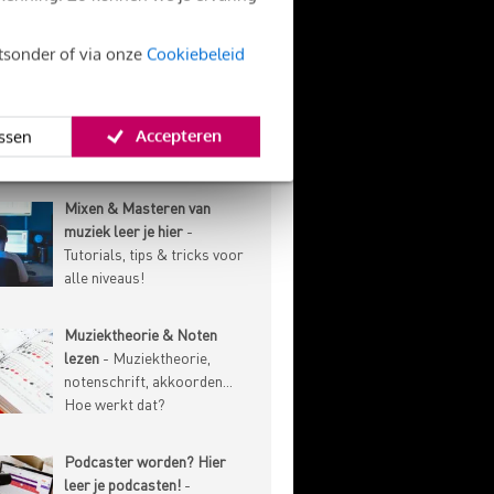
onderhoud, speeltechniek
en meer!
htsonder of via onze
Cookiebeleid
Marketing & Business voor
muzikanten
- Leer over het
promoten en verkopen van
Accepteren
ssen
je muziek!
Mixen & Masteren van
muziek leer je hier
-
Tutorials, tips & tricks voor
alle niveaus!
Muziektheorie & Noten
lezen
- Muziektheorie,
notenschrift, akkoorden...
Hoe werkt dat?
Podcaster worden? Hier
leer je podcasten!
-