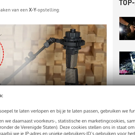
TOP
maken van een
X-Y
-opstelling:
ic
epel te laten verlopen en bij je te laten passen, gebruiken we fu
sen we daarnaast voorkeurs-, statistische en marketingcookies, s
ets meer dekking
en een
breder stereobeeld
:
onder de Verenigde Staten). Deze cookies stellen ons in staat om
aarbij we je IP-adres en unieke gebruikers-ID’s gebruiken voor he