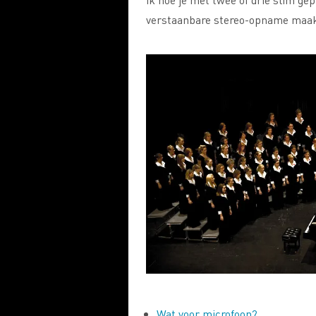
verstaanbare stereo-opname maak
Wat voor microfoon?