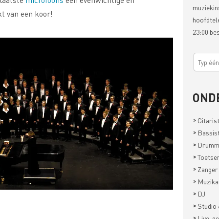
muziekin
t van een koor!
hoofdtel
23:00 be
OND
>
Gitaris
>
Bassis
>
Drumm
>
Toetsen
>
Zanger
>
Muzika
>
DJ
>
Studio 
>
Live-ge