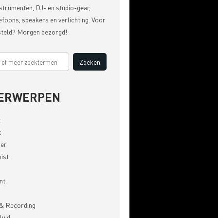
strumenten, DJ- en studio-gear,
efoons, speakers en verlichting. Voor
steld? Morgen bezorgd!
ERWERPEN
t
t
er
ist
nt
& Recording
luid