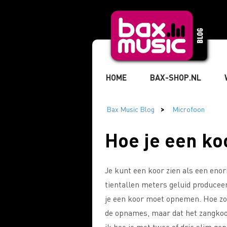
HOME
BAX-SHOP.NL
TIKTOK
» MUZIKANT
Hoe je een k
» STUDIO & RECORDING
» 
Je kunt een koor zien als een eno
tientallen meters geluid producee
» MARKETING & BUSINESS
je een koor moet opnemen. Hoe zorg
de opnames, maar dat het zangkoor 
ik hoe je met twee of drie slim ge