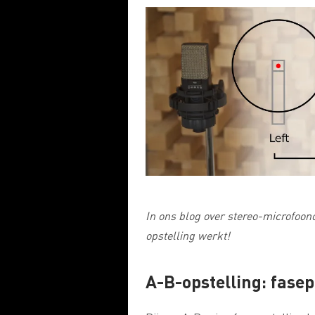
In ons blog over stereo-microfoon
opstelling werkt!
A-B-opstelling: fase