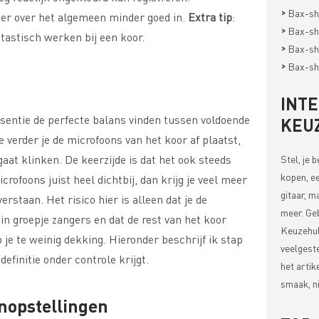
>
Bax-sh
er over het algemeen minder goed in.
Extra tip
:
>
Bax-sh
astisch werken bij een koor.
>
Bax-sh
>
Bax-sh
INT
sentie de perfecte balans vinden tussen voldoende
KEU
e verder je de microfoons van het koor af plaatst,
aat klinken. De keerzijde is dat het ook steeds
Stel, je 
kopen, ee
icrofoons juist heel dichtbij, dan krijg je veel meer
gitaar, m
verstaan. Het risico hier is alleen dat je de
meer. Ge
ein groepje zangers en dat de rest van het koor
Keuzehul
b je te weinig dekking. Hieronder beschrijf ik stap
veelgest
definitie onder controle krijgt.
het artik
smaak, ni
nopstellingen