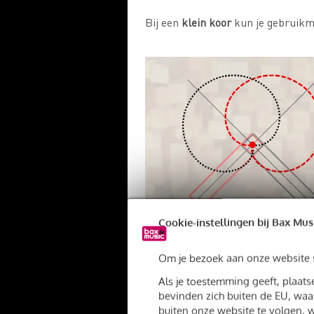
Bij een
klein koor
kun je gebruik
Cookie-instellingen bij Bax Mus
Om je bezoek aan onze website so
Als je toestemming geeft, plaat
Met een
ORTF
-opstelling heb je
i
bevinden zich buiten de EU, waar
buiten onze website te volgen, w