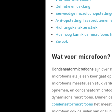
Definitie en dekking
Eenvoudige microfoonopstelling
A-B-opstelling: faseproblemen e
Richtingskarakteristiek
Hoe hoog kan ik de microfoons h
Zie ook
Wat voor microfoon?
Condensatormicrofoons
zijn over
microfoons als je een koor gaat o
microfoons meestal een stuk verde
opnemen, en condensatormicrofoon
dynamische microfoons. Binnen de
condensatormicrofoons
het meest 
microfoon ook geluiden van opzij n