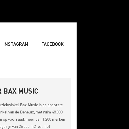
INSTAGRAM
FACEBOOK
ENIST
» ZANGER
» DJ
RITING & COMPOSITIE
 BAX MUSIC
uziekwinkel
Bax Music
is de grootste
nkel van de Benelux, met ruim 48.000
n op voorraad, meer dan 1.200 merken
gazijn van 26.000 m2, vol met