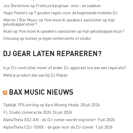
Jos Berentsen
op
Fretloze basgitaar: voor- en nadelen
Hugo Peeters
op
7 gouden regels voor de beginnende mobiele DJ
Marnix | Bax Music
op
Hoe moet ik speakers aansluiten op mijn
geluidsapparatuur?
Alain
op
Hoe moet ik speakers aansluiten op mijn geluidsapparatuur?
Chosang
op
Isoleer je eigen oefenruimte of studio
DJ GEAR LATEN REPAREREN?
Is je DJ-controller, mixer of ander DJ-apparaat toe aan een reparatie?
Meld je product dan aan bij
DJ Repair
.
BAX MUSIC NIEUWS
Tijdelijk 15% korting op Ayra Moving Heads
28 juli 2026
FL Studio zomeractie 2026
24 juli 2026
AlphaTheta XDJ-AN - de DJ-zomer wordt nog heter!
9 juli 2026
AlphaTheta CDJ-1500X - de gear voor de DJ-zomer
1 juli 2026