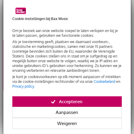
>
Verlichting & Decoratie
>
Songwriting & Compositie
Cookie-instellingen bij Bax Music
>
Marketing & Business
>
Muziektheorie
Om je bezoek aan onze website soepel te laten verlopen en bij je
te laten passen, gebruiken we functionele cookies.
Als je toestemming geeft, plaatsen we daarnaast voorkeurs-,
BLOG UPDATE? SCHRIJF JE IN!
statistische en marketingcookies, samen met onze 15 partners
(sommige bevinden zich buiten de EU, waaronder de Verenigde
Staten). Deze cookies stellen ons in staat om je surfgedrag op en
Vul nu je e-mailadres in en ontvang maandelijks de Bax Music Blog
mogelijk buiten onze website te volgen, waarbij we je IP-adres en
unieke gebruikers-ID’s gebruiken voor herkenning. Zo kunnen we je
Update, zodat je niets hoeft te missen.
ervaring verbeteren en relevante aanbiedingen tonen.
Je kunt je cookievoorkeuren op elk moment aanpassen of intrekken
via de cookie-instellingen rechtsonder of via onze
Cookiebeleid
en
Privacy policy
.
Accepteren
BEZOEK ONZE WINKELS
Aanpassen
>
Bax-shop Goes
Weigeren
>
Bax-shop Amsterdam
>
Bax-shop Rotterdam