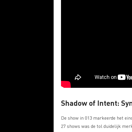
Shadow of Intent: S
De show in 013 markeerde het ein
27 shows was de tol duidelijk merk