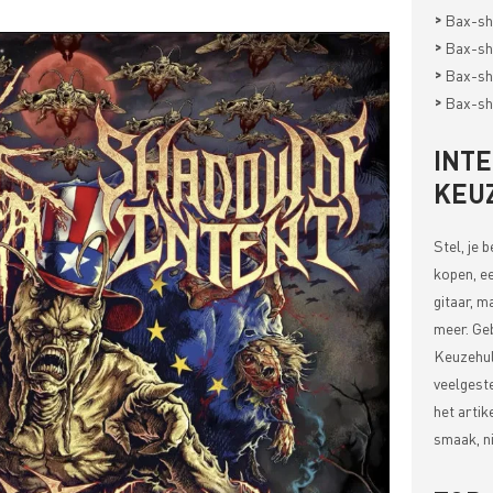
>
Bax-sh
>
Bax-sh
>
Bax-sh
>
Bax-sh
INT
KEU
Stel, je 
kopen, ee
gitaar, m
meer. Ge
Keuzehul
veelgest
het artik
smaak, ni