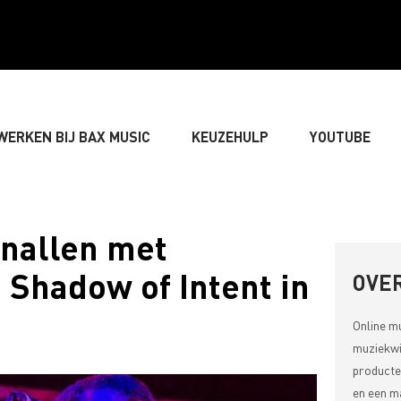
WERKEN BIJ BAX MUSIC
KEUZEHULP
YOUTUBE
» GITARIST
» BASSIST
» DRUMMER
» TOETS
knallen met
 Shadow of Intent in
LIVE-GELUID
» VERLICHTING & DECORATIE
» SONGW
OVER
Online m
» MUZIEKTHEORIE
muziekwi
producte
en een ma