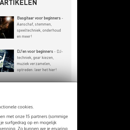
-ARTIKELEN
Basgitaar voor beginners
-
Aanschaf, stemmen,
speeltechniek, onderhoud
en meer!
DJ'en voor beginners
- DJ-
techniek, gear kiezen,
muziek verzamelen,
optreden: leer het hier!
Drummen voor beginners
-
Drums kiezen, stokken
kopen, speeltechniek: alles
wat je moet weten!
nctionele cookies.
amen met onze 15 partners (sommige
Gitaar voor beginners
-
 je surfgedrag op en mogelijk
Aanschaf, stemmen,
rkenning. Zo kunnen we je ervaring