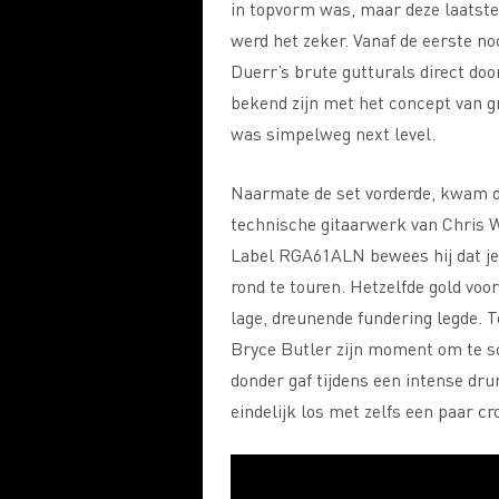
in topvorm was, maar deze laatste
werd het zeker. Vanaf de eerste no
Duerr’s brute gutturals direct do
bekend zijn met het concept van g
was simpelweg next level.
Naarmate de set vorderde, kwam d
technische gitaarwerk van Chris 
Label RGA61ALN bewees hij dat je
rond te touren. Hetzelfde gold v
lage, dreunende fundering legde. 
Bryce Butler zijn moment om te schi
donder gaf tijdens een intense d
eindelijk los met zelfs een paar c