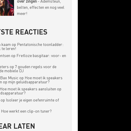
over zingen
- Ademsteun,
belten, effecten en nog veel
meer!
STE REACTIES
n kaam
op
Pentatonische toonladder:
 te leren!
entsen
op
Fretloze basgitaar: voor- en
eters
op
7 gouden regels voor de
de mobiele DJ
 Bax Music
op
Hoe moet ik speakers
en op mijn geluidsapparatuur?
Hoe moet ik speakers aansluiten op
uidsapparatuur?
op
Isoleer je eigen oefenruimte of
p
Hoe werkt een clip-on tuner?
EAR LATEN