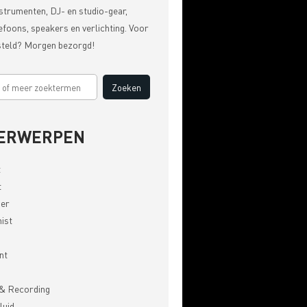
strumenten, DJ- en studio-gear,
efoons, speakers en verlichting. Voor
steld? Morgen bezorgd!
ERWERPEN
t
t
er
ist
nt
& Recording
luid