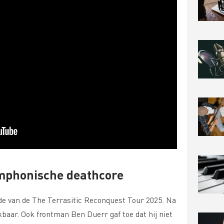
ymphonische deathcore
de van de The Terrasitic Reconquest Tour 2025. Na
baar. Ook frontman Ben Duerr gaf toe dat hij niet