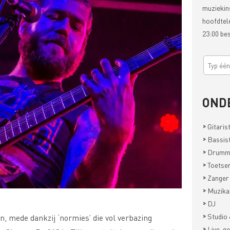
muziekin
hoofdtel
23:00 be
OND
>
Gitaris
>
Bassis
>
Drumm
>
Toetsen
>
Zanger
>
Muzika
>
DJ
>
Studio 
, mede dankzij ‘normies’ die vol verbazing
>
Live-ge