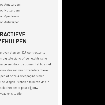
op Amsterdam
op Rotterdam
op Apeldoorn
op Antwerpen
ERACTIEVE
ZEHULPEN
bent van plan een DJ-controller te
n digitale piano of een elektrische
aar je ziet door de bomen het bos niet
bruik dan een van onze
Interactieve
pen of onze Adviespagina's met
elde vragen
. Binnen 5 minuten vind je
el dat het beste past bij jouw
veau en situatie.