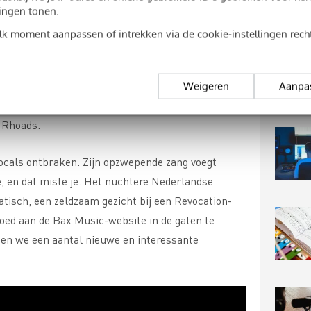
 so I’m not gonna sing today.
” Alle respect voor de
ingen tonen.
n, maar er in plaats daarvan een pure
elk moment aanpassen of intrekken via de cookie-instellingen rec
en gedurfde zet, want zonder vocals is er geen
 hoe strak deze technische death metalband op
lde de muziek niet teleur. De Jackson-gitaren
Weigeren
Aanpa
t Davidson op zijn vertrouwde Warrior en
 Rhoads.
ocals ontbraken. Zijn opzwepende zang voegt
e, en dat miste je. Het nuchtere Nederlandse
atisch, een zeldzaam gezicht bij een Revocation-
oed aan de Bax Music-website in de gaten te
ten we een aantal nieuwe en interessante