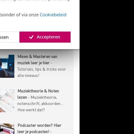
onderhoud, speeltechniek
en meer!
htsonder of via onze
Cookiebeleid
Marketing & Business voor
muzikanten
- Leer over het
promoten en verkopen van
Accepteren
ssen
je muziek!
Mixen & Masteren van
muziek leer je hier
-
Tutorials, tips & tricks voor
alle niveaus!
Muziektheorie & Noten
lezen
- Muziektheorie,
notenschrift, akkoorden...
Hoe werkt dat?
Podcaster worden? Hier
leer je podcasten!
-