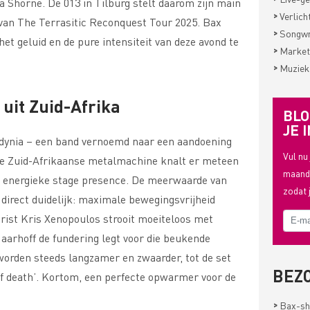
a Shorne. De 013 in Tilburg stelt daarom zijn main
>
Verlich
van The Terrasitic Reconquest Tour 2025. Bax
>
Songwri
et geluid en de pure intensiteit van deze avond te
>
Market
>
Muziek
uit Zuid-Afrika
BLO
JE I
dynia – een band vernoemd naar een aandoening
Vul nu
eze Zuid-Afrikaanse metalmachine knalt er meteen
maande
n energieke stage presence. De meerwaarde van
zodat 
direct duidelijk: maximale bewegingsvrijheid
arist Kris Xenopoulos strooit moeiteloos met
aarhoff de fundering legt voor die beukende
orden steeds langzamer en zwaarder, tot de set
BEZ
of death’. Kortom, een perfecte opwarmer voor de
>
Bax-sh