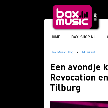
HOME
BAX-SHOP.NL
TIKTOK
» MUZIKANT
Een avondje 
Revocation en
» STUDIO & RECORDING
» 
Tilburg
» MARKETING & BUSINESS