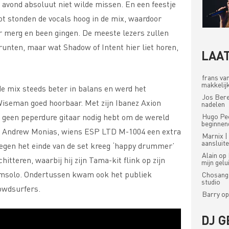
 avond absoluut niet wilde missen. En een feestje
ot stonden de vocals hoog in de mix, waardoor
or merg en been gingen. De meeste lezers zullen
runten, maar wat Shadow of Intent hier liet horen,
LAAT
frans va
makkelijk
e mix steeds beter in balans en werd het
Jos Ber
Wiseman goed hoorbaar. Met zijn Ibanez Axion
nadelen
 geen peperdure gitaar nodig hebt om de wereld
Hugo Pe
beginnen
oor Andrew Monias, wiens ESP LTD M-1004 een extra
Marnix |
aansluit
Tegen het einde van de set kreeg ‘happy drummer’
Alain
op
tteren, waarbij hij zijn Tama-kit flink op zijn
mijn gel
rumsolo. Ondertussen kwam ook het publiek
Chosang
studio
rowdsurfers.
Barry
o
DJ G