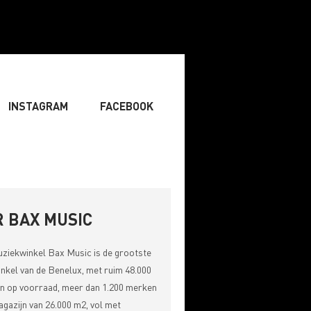
INSTAGRAM
FACEBOOK
ENIST
» ZANGER
» DJ
RITING & COMPOSITIE
 BAX MUSIC
uziekwinkel
Bax Music
is de grootste
nkel van de Benelux, met ruim 48.000
n op voorraad, meer dan 1.200 merken
gazijn van 26.000 m2, vol met