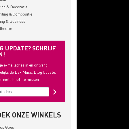
ting & Decoratie
ting & Compositie
ing & Business
theorie
G UPDATE? SCHRIJF
N!
 je e-mailadres in en ontvang
lijks de Bax Music Blog Update,
je niets hoeft te missen.
OEK ONZE WINKELS
op Goes