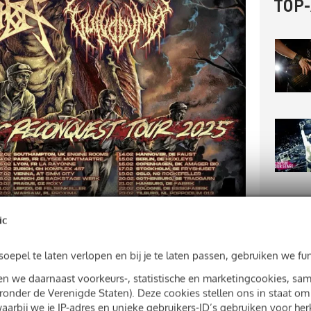
TOP
ic
epel te laten verlopen en bij je te laten passen, gebruiken we fu
re instrumentale set
sen we daarnaast voorkeurs-, statistische en marketingcookies, s
onder de Verenigde Staten). Deze cookies stellen ons in staat om
 ging, had frontman Dave Davidson (foto bovenaan)
aarbij we je IP-adres en unieke gebruikers-ID’s gebruiken voor he