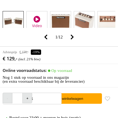
Video
1
/
12
Adviesprijs
€ 159,-
-19%
€ 129,-
(incl. 21% btw)
Online voorraadstatus:
Op voorraad
Nog 1 stuk op voorraad in ons magazijn
(en extra voorraad beschikbaar bij de leverancier)
In winkelwagen
Bestel voor 23:00 = morgen in huis (gratis)