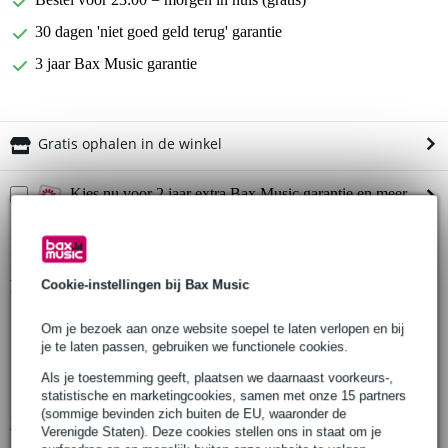
30 dagen 'niet goed geld terug' garantie
3 jaar Bax Music garantie
Gratis ophalen in de winkel
Kies nu voor 2 jaar extra Bax Music garantie en meer
voordelen
€ 6,45 eenmalig
Productinformatie
Cookie-instellingen bij Bax Music
Blackstar mini gitaarversterker combo
Om je bezoek aan onze website soepel te laten verlopen en bij
je te laten passen, gebruiken we functionele cookies.
speciaal ontworpen voor akoestische gitaar, ukelele, mandoline en
meer
Als je toestemming geeft, plaatsen we daarnaast voorkeurs-,
natuurlijke en hoogwaardige klankweergave
statistische en marketingcookies, samen met onze 15 partners
(sommige bevinden zich buiten de EU, waaronder de
Bekijk alle productspecificaties
Verenigde Staten). Deze cookies stellen ons in staat om je