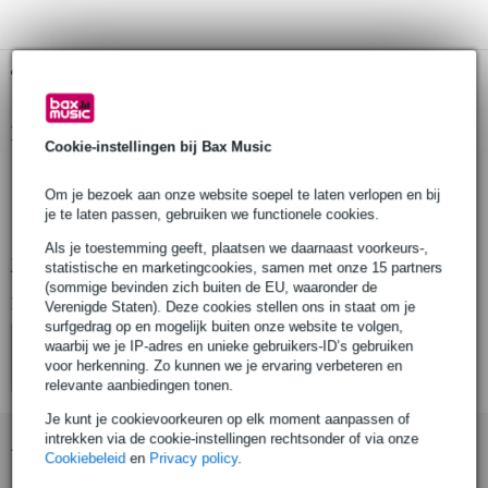
Gratis ophalen in de winkel
Productinformatie
Cookie-instellingen bij Bax Music
stroomverdeler
Om je bezoek aan onze website soepel te laten verlopen en bij
voor 19” rack of schakelkast
je te laten passen, gebruiken we functionele cookies.
8 stopcontacten
Als je toestemming geeft, plaatsen we daarnaast voorkeurs-,
Bekijk alle productspecificaties
statistische en marketingcookies, samen met onze 15 partners
(sommige bevinden zich buiten de EU, waaronder de
Bekijk ook eens (4)
Verenigde Staten). Deze cookies stellen ons in staat om je
surfgedrag op en mogelijk buiten onze website te volgen,
waarbij we je IP-adres en unieke gebruikers-ID’s gebruiken
voor herkenning. Zo kunnen we je ervaring verbeteren en
relevante aanbiedingen tonen.
Je kunt je cookievoorkeuren op elk moment aanpassen of
intrekken via de cookie-instellingen rechtsonder of via onze
Accessoires (7)
Cookiebeleid
en
Privacy policy
.