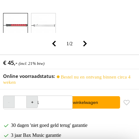
1
/
2
€ 45,-
(incl. 21% btw)
Online voorraadstatus:
Bestel nu en ontvang binnen circa 4
weken
In winkelwagen
30 dagen 'niet goed geld terug' garantie
3 jaar Bax Music garantie