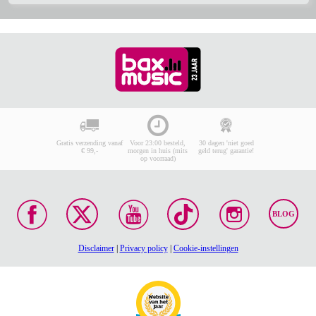
Gratis verzending vanaf
Voor 23:00 besteld,
30 dagen 'niet goed
€ 99,-
morgen in huis (mits
geld terug' garantie!
op voorraad)
BLOG
Disclaimer
|
Privacy policy
|
Cookie-instellingen