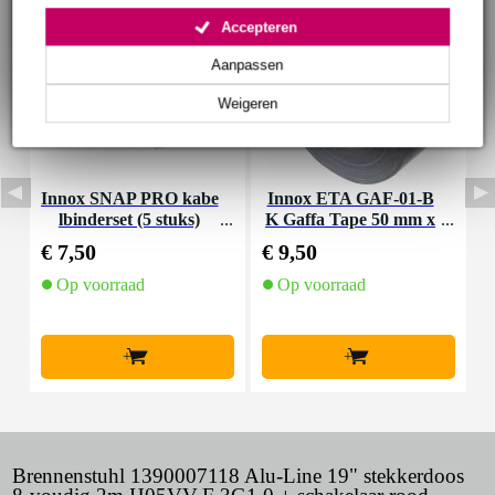
Accepteren
Aanpassen
Weigeren
Innox SNAP PRO kabe
Innox ETA GAF-01-B
P
lbinderset (5 stuks)
K Gaffa Tape 50 mm x
50 m zwart
€ 7,50
€ 9,50
€
Op voorraad
Op voorraad
+
+
Brennenstuhl 1390007118 Alu-Line 19" stekkerdoos